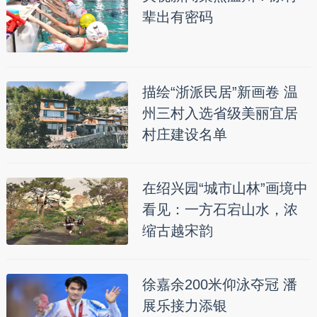
辈出有密码
描绘“浙派民居”新画卷 温
州三村入选省级美丽宜居
村庄建设名单
在绍兴园“城市山林”画境中
看见：一方石宕山水，浓
缩古越宋韵
徐嘉余200米仰泳夺冠 潘
展乐接力添银