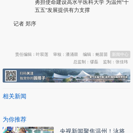
勇担使命建设高水平医科大学 为温州“十
五五”发展提供有力支撑
记者 郑序
本文转自：
温州新闻网 66wz.com
责任编辑：叶双莲
审核：潘涌燚
编辑：鲍苗苗
新闻中心
总监制：缪磊
监制：张佳玮
相关新闻
为你推荐
央视新闻聚焦温州！泳将