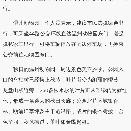
行。
温州动物园工作人员表示，建议市民选择绿色出
行，可乘坐44路公交环线直达温州动物园东门。若选
择私家车出行，可将车辆停放在周边停车场，再换乘
公交前往动物园东门。
秋日的温州动物园，周边景色美不胜收。公园入
口的乌桕树已经换上秋装，叶片渐变为绚丽的橙黄；
龙盘山栈道旁，260多株水杉的叶片正从翠绿转为赭红
色，形成一条迷人的秋日长廊；公园北片区域银杏
林、瓯浦垟草坪及主干道沿路，成片的银杏树披上金
色华服，秋风拂过，落叶如金蝶起舞。