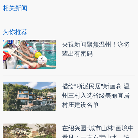
相关新闻
为你推荐
央视新闻聚焦温州！泳将
辈出有密码
描绘“浙派民居”新画卷 温
州三村入选省级美丽宜居
村庄建设名单
在绍兴园“城市山林”画境中
看见：一方石宕山水，浓