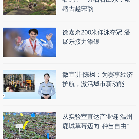
缩古越宋韵
徐嘉余200米仰泳夺冠 潘
展乐接力添银
微宣讲·陈枫：为赛事经济
护航，激活城市新动能
从实验室直达产业链 温州
鹿城草莓迈向“种苗自由”