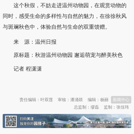
这个秋假，不妨走进温州动物园，在观赏动物的
同时，感受生命的多样性与自然的魅力，在徐徐秋风
与斑斓秋色中，体验自然与生命的双重馈赠。
来 源：温州日报
原标题：
秋游温州动物园 邂逅萌宠与醉美秋色
记者 程潇潇
本文转自：
温州新闻网 66wz.com
责任编辑：叶双莲
审核：潘涌燚
编辑：杨丽
新闻中心
总监制：缪磊
监制：张佳玮