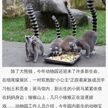
除了大熊猫，今年动物园还迎来了许多新生命。
在细尾獴展区，一对双胞胎“小公主”正跟着家族成员学
习刨土和觅食；斑马馆内，新出生的小斑马紧紧依偎
在妈妈身边；猕猴山上，几只小猕猴正在追逐嬉
戏……动物园工作人员介绍，今年园内新生的动物宝