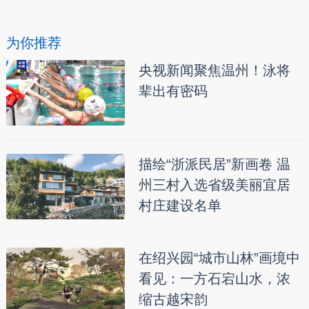
为你推荐
央视新闻聚焦温州！泳将
辈出有密码
描绘“浙派民居”新画卷 温
州三村入选省级美丽宜居
村庄建设名单
在绍兴园“城市山林”画境中
看见：一方石宕山水，浓
缩古越宋韵