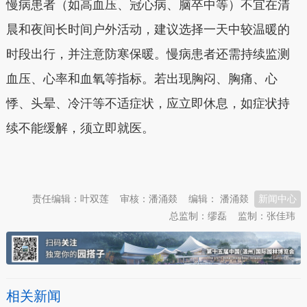
慢病患者（如高血压、冠心病、脑卒中等）不宜在清
晨和夜间长时间户外活动，建议选择一天中较温暖的
时段出行，并注意防寒保暖。慢病患者还需持续监测
血压、心率和血氧等指标。若出现胸闷、胸痛、心
悸、头晕、冷汗等不适症状，应立即休息，如症状持
续不能缓解，须立即就医。
本文转自：
温州新闻网 66wz.com
责任编辑：叶双莲
审核：潘涌燚
编辑： 潘涌燚
新闻中心
总监制：缪磊
监制：张佳玮
相关新闻