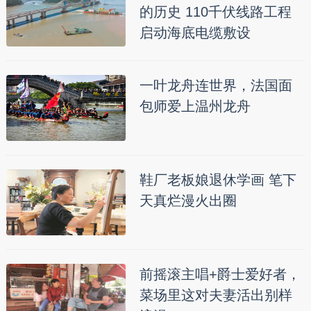
的历史 110千伏线路工程
启动海底电缆敷设
一叶龙舟连世界，法国面
包师爱上温州龙舟
鞋厂老板娘退休学画 笔下
天真烂漫火出圈
前摇滚主唱+爵士爱好者，
菜场里这对夫妻活出别样