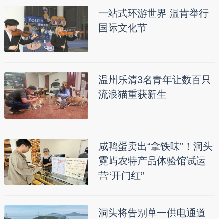
一站式环游世界 温肯举行
国际文化节
温州乐清3名青年让数百只
流浪猫重获新生
咸鸭蛋卖出“拿铁味”！洞头
霓屿农特产品体验馆试运
营“开门红”
洞头将告别单一供电通道