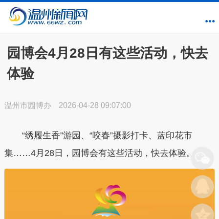
园博会4月28日有这些活动，快去
体验
温州市园博办
2026-04-28 09:07:00
“绣履生香”游园、“咬春”摄影打卡、蓝印花市
集……4月28日，园博会有这些活动，快去体验。