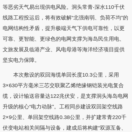
等恶劣天气易出现供电风险。洞头常青-深水110千伏
线路工程投运后，将有效破解“北强南弱、负荷不均”的
电网结构性矛盾，提升极端天气下供电可靠性，以更
可靠、更智能、更绿色的电网支撑为海岛民生用电、
文旅发展及临港产业、风电母港等海洋经济项目提供
坚实电力保障。
本次敷设的双回海缆单回长度10.3公里，采用
3×630平方毫米三芯交联聚乙烯绝缘钢铠装光电复合
缆，设计输送容量达122兆伏安，是支撑洞头海岛电网
升级的核心“电力动脉”。工程同步建设双回架空线路
2×9公里、单回架空线路0.38公里，并扩建常青220千
伏变电站相关间隔与设备，建成后将构建“双源互备、