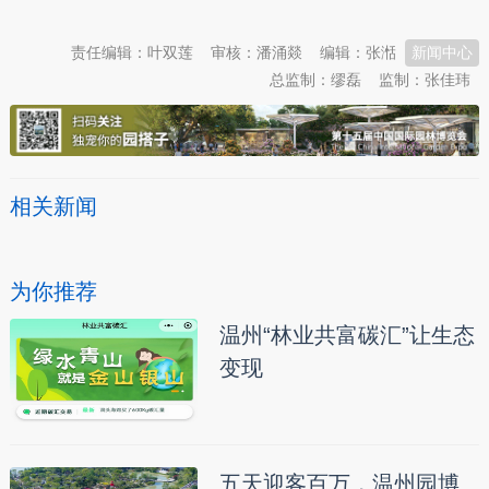
责任编辑：叶双莲
审核：潘涌燚
编辑：张湉
新闻中心
总监制：缪磊
监制：张佳玮
相关新闻
为你推荐
温州“林业共富碳汇”让生态
变现
五天迎客百万，温州园博