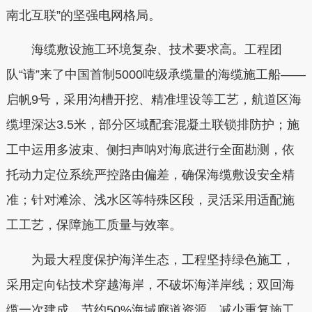
南北互联”的坚强电网格局。
海缆敷设施工环境复杂、技术要求高。工程团
队“请”来了中国首制5000吨级承缆量的海缆施工船——
启帆9号，采用沟槽开挖、精准埋设等工艺，航道区海
缆埋深达3.5米，部分区域配套混凝土联锁排防护；施
工中运用多波束、侧扫声呐对海底进行全面勘测，依
托动力定位系统严控路由偏差，确保海缆敷设安全精
准；针对滩涂、浅水区等特殊区段，灵活采用适配施
工工艺，保障施工质量与效率。
为最大程度保护海洋生态，工程坚持绿色施工，
采用定向钻技术穿越海岸，不破坏海洋岸线；双回海
缆一次建成，节约50%海域廊道资源，减少重复施工