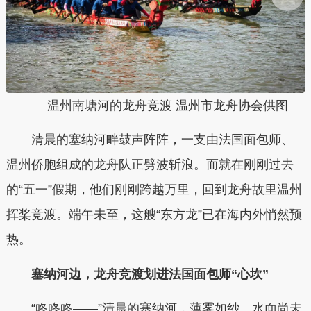
温州南塘河的龙舟竞渡 温州市龙舟协会供图
清晨的塞纳河畔鼓声阵阵，一支由法国面包师、
温州侨胞组成的龙舟队正劈波斩浪。而就在刚刚过去
的“五一”假期，他们刚刚跨越万里，回到龙舟故里温州
挥桨竞渡。端午未至，这艘“东方龙”已在海内外悄然预
热。
塞纳河边，龙舟竞渡划进法国面包师“心坎”
“咚咚咚——”清晨的塞纳河，薄雾如纱。水面尚未