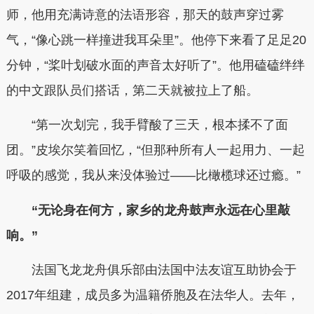
师，他用充满诗意的法语形容，那天的鼓声穿过雾
气，“像心跳一样撞进我耳朵里”。他停下来看了足足20
分钟，“桨叶划破水面的声音太好听了”。他用磕磕绊绊
的中文跟队员们搭话，第二天就被拉上了船。
“第一次划完，我手臂酸了三天，根本揉不了面
团。”皮埃尔笑着回忆，“但那种所有人一起用力、一起
呼吸的感觉，我从来没体验过——比橄榄球还过瘾。”
“无论身在何方，家乡的龙舟鼓声永远在心里敲
响。”
法国飞龙龙舟俱乐部由法国中法友谊互助协会于
2017年组建，成员多为温籍侨胞及在法华人。去年，