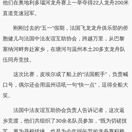
他们在奥地利多瑙河龙舟赛上一举夺得22人龙舟200米
直道竞速冠军。
刚刚过去的“五一”假期，法国飞龙龙舟俱乐部的侨
胞健儿与法国中法友谊互助协会，跨越万里，从巴黎
塞纳河畔奔赴家乡，在塘河与温州本土20多支龙舟队
伍同舟竞技。
这次比赛，皮埃尔成了船上的“法国舵手”，负责喊
口号，偶尔还会用温州话吼一句“快一点”，逗得全船大
笑。
法国中法友谊互助协会负责人告诉记者，这次返
乡竞渡，他们共组织了30余名队员参加，“既为切磋技
艺，更为寻根续缘，也是为今年端午节的龙舟赛积极