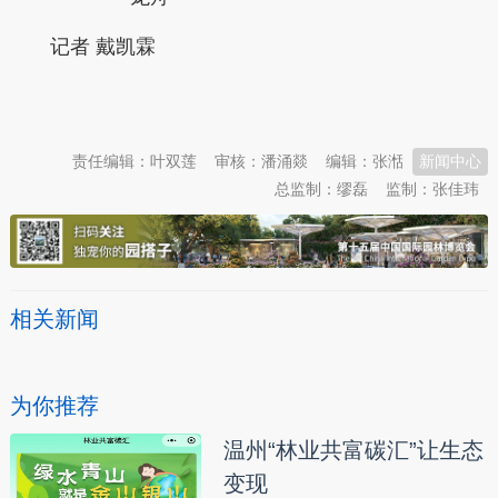
记者 戴凯霖
本文转自：
温州新闻网 66wz.com
责任编辑：叶双莲
审核：潘涌燚
编辑：张湉
新闻中心
总监制：缪磊
监制：张佳玮
相关新闻
为你推荐
温州“林业共富碳汇”让生态
变现