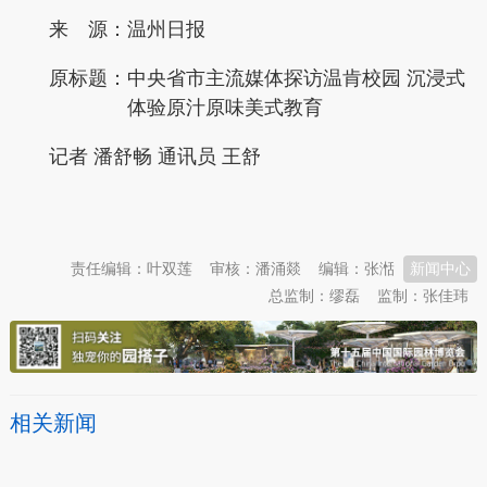
来 源：温州日报
原标题：
中央省市主流媒体探访温肯校园 沉浸式
体验原汁原味美式教育
记者 潘舒畅 通讯员 王舒
本文转自：
温州新闻网 66wz.com
责任编辑：叶双莲
审核：潘涌燚
编辑：张湉
新闻中心
总监制：缪磊
监制：张佳玮
相关新闻