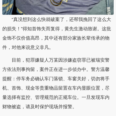
“真没想到这么快就破案了，还帮我挽回了这么大
的损失！”得知首饰失而复得，黄先生激动致谢。这批
金饰不仅价值高昂，其中还有部分家族长辈传承的物
件，对他来说意义非凡。
目前，犯罪嫌疑人万某因涉嫌盗窃罪已被瑞安警
方依法刑事拘留，案件正在进一步侦办中。警方温馨
提醒：停车务必确认车门落锁、车窗关好，切勿将手
机、首饰、现金等贵重物品留置在车内显眼位置，尽
量选择有监控、管理规范的正规车位。一旦发现车内
财物被盗，请及时保护现场并报警。