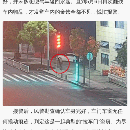
好，并未多想便驾车返回永嘉。直到5月6日再次翻找
车内物品，才发觉车内的金饰全都不见，慌忙报警。
接警后，民警勘查确认车身完好，车门车窗无任
何撬动痕迹，判定这是一起典型的“拉车门”盗窃。为尽