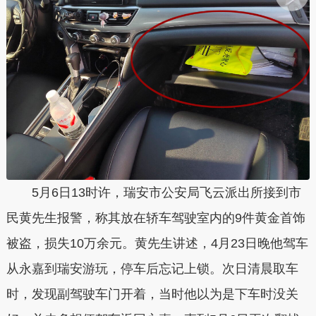
5月6日13时许，瑞安市公安局飞云派出所接到市
民黄先生报警，称其放在轿车驾驶室内的9件黄金首饰
被盗，损失10万余元。黄先生讲述，4月23日晚他驾车
从永嘉到瑞安游玩，停车后忘记上锁。次日清晨取车
时，发现副驾驶车门开着，当时他以为是下车时没关