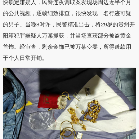
快锁定嫌疑人，民警连夜调取案发现场周边近半个月
的公共视频，逐帧细致排查，很快发现一名行迹可疑
的男子。当晚8时许，民警精准出击，将29岁的贵州开
阳籍犯罪嫌疑人万某抓获，并当场查获部分被盗黄金
首饰。经审查，剩余金饰已被万某变卖，所得赃款用
于个人日常开销。