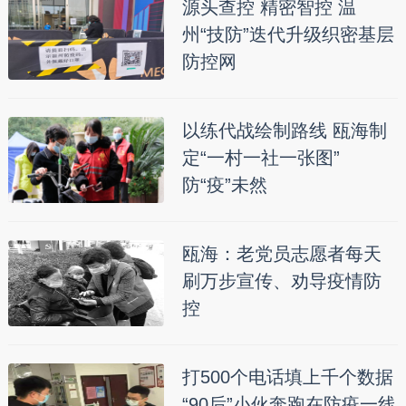
源头查控 精密智控 温
州“技防”迭代升级织密基层
防控网
以练代战绘制路线 瓯海制
定“一村一社一张图”
防“疫”未然
瓯海：老党员志愿者每天
刷万步宣传、劝导疫情防
控
打500个电话填上千个数据
“90后”小伙奔跑在防疫一线