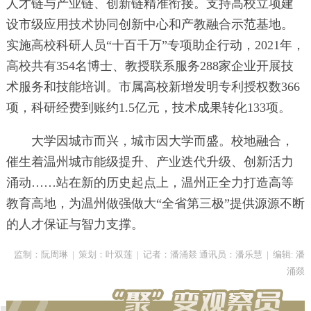
人才链与产业链、创新链精准衔接。支持高校立项建
设市级应用技术协同创新中心和产教融合示范基地。
实施高校科研人员“十百千万”专项助企行动，2021年，
高校共有354名博士、教授联系服务288家企业开展技
术服务和技能培训。市属高校新增发明专利授权数366
项，科研经费到账约1.5亿元，技术成果转化133项。
大学因城市而兴，城市因大学而盛。校地融合，
催生着温州城市能级提升、产业迭代升级、创新活力
涌动……站在新的历史起点上，温州正全力打造高等
教育高地，为温州做强做大“全省第三极”提供源源不断
的人才保证与智力支撑。
监制：阮周琳
|
策划：叶双莲
|
记者：潘涌燚 通讯员：潘乐慧
|
编辑: 潘
涌燚