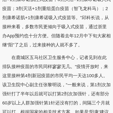
疫苗；3剂灭活+1剂重组蛋白疫苗（智飞龙科马）；2
剂康希诺肌+1剂康希诺吸入式疫苗等。”邱科长说，从
接种来看，多数市民更倾向于吸入式疫苗，通过浙里
办App预约也十分方便。但随着去年12月中下旬大家相
继“阳”了之后，过来接种的人就不多了。
在鹿城区五马社区卫生服务中心，记者见到在此
排队接种疫苗的市民同样寥寥无几。“疫情开放时，来
这里接种第4剂新冠疫苗的市民平均一天达100多人。
该卫生院中心副主任张黎明说，“一般来说，第1剂次加
强针打了半年以后就可以打第2剂次加强针，还有部分
60岁以上人群加强针第1针还没有打的，间隔三个月就
可以打。根据国家的相关技术方案，如果是‘阳康’建议