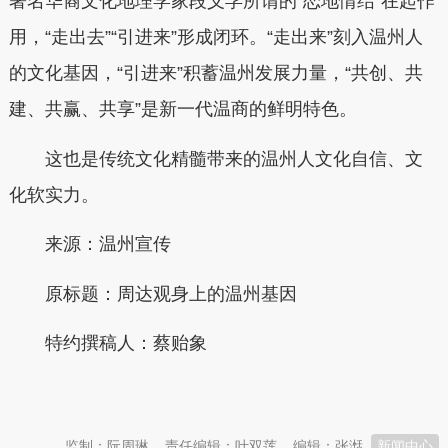
著名华裔文化地理学家段义孚所谓的“恋地情结”在起作
用，“走出去”“引进来”形成闭环。“走出来”刻入温州人
的文化基因，“引进来”积蓄温州发展力量，“共创、共
建、共赢、共享”是新一代温商的鲜明特色。
这也是传统文化精髓带来的温州人文化自信、文
化软实力。
来源：温州宣传
原标题：
周达观身上的温州基因
特约撰稿人：蔡贻象
本文转自：
温州新闻网 66wz.com
监制：阮周琳
责任编辑：叶双莲
编辑：张湉
新闻中心