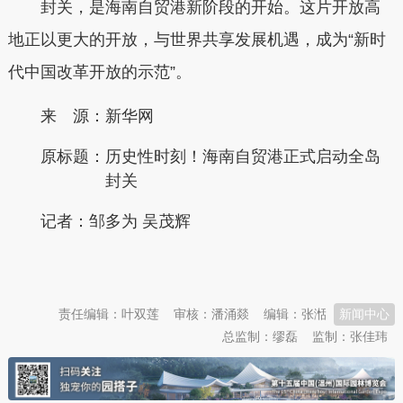
封关，是海南自贸港新阶段的开始。这片开放高
地正以更大的开放，与世界共享发展机遇，成为“新时
代中国改革开放的示范”。
来 源：新华网
原标题：
历史性时刻！海南自贸港正式启动全岛
封关
记者：邹多为 吴茂辉
本文转自：
温州新闻网 66wz.com
责任编辑：叶双莲
审核：潘涌燚
编辑：张湉
新闻中心
总监制：缪磊
监制：张佳玮