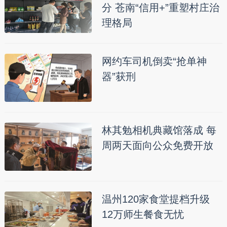
分 苍南“信用+”重塑村庄治
理格局
网约车司机倒卖“抢单神
器”获刑
林其勉相机典藏馆落成 每
周两天面向公众免费开放
温州120家食堂提档升级
12万师生餐食无忧