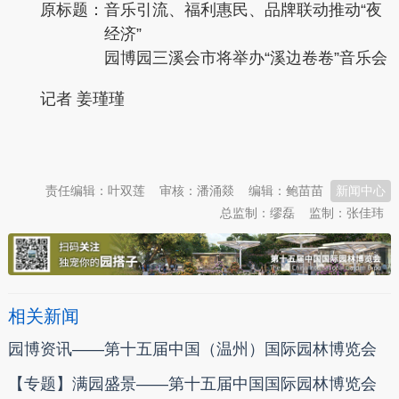
原标题：
音乐引流、福利惠民、品牌联动推动“夜
经济”
园博园三溪会市将举办“溪边卷卷”音乐会
记者 姜瑾瑾
本文转自：
温州新闻网 66wz.com
责任编辑：叶双莲
审核：潘涌燚
编辑：鲍苗苗
新闻中心
总监制：缪磊
监制：张佳玮
相关新闻
园博资讯——第十五届中国（温州）国际园林博览会
【专题】满园盛景——第十五届中国国际园林博览会