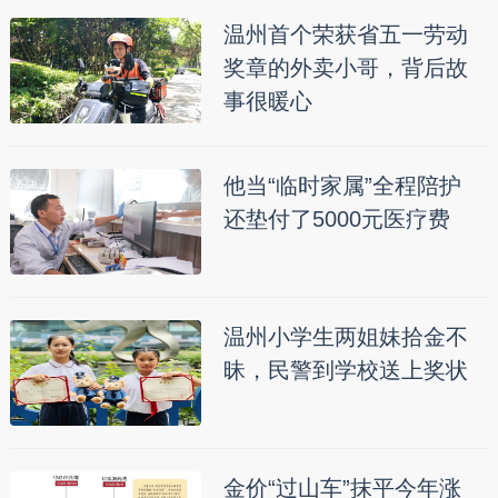
温州首个荣获省五一劳动
奖章的外卖小哥，背后故
事很暖心
他当“临时家属”全程陪护
还垫付了5000元医疗费
温州小学生两姐妹拾金不
昧，民警到学校送上奖状
金价“过山车”抹平今年涨