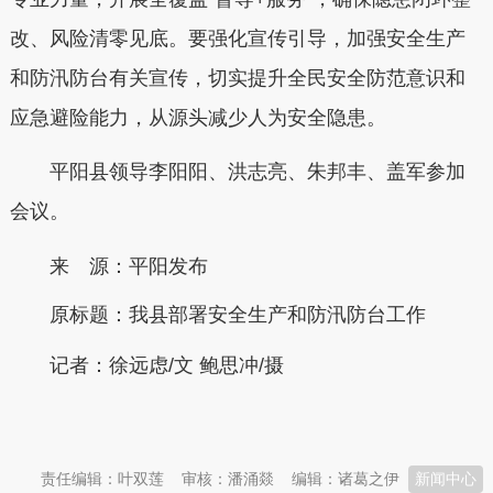
改、风险清零见底。要强化宣传引导，加强安全生产
和防汛防台有关宣传，切实提升全民安全防范意识和
应急避险能力，从源头减少人为安全隐患。
平阳
县领导李阳阳、洪志亮、朱邦丰、盖军参加
会议。
来 源：平阳发布
原标题：
我县部署安全生产和防汛防台工作
记者：徐远虑/文 鲍思冲/摄
本文转自：
温州新闻网 66wz.com
责任编辑：叶双莲
审核：潘涌燚
编辑：诸葛之伊
新闻中心