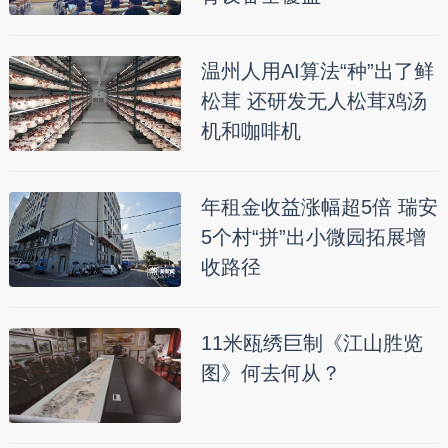
温州人用AI算法“种”出了鲜
松茸 还研发无人松茸鸡汤
机和咖啡机
年租金收益涨幅超5倍 瑞安
5个村“拼”出小微园拓展增
收路径
11米瓯绣巨制《江山胜览
图》何去何从？