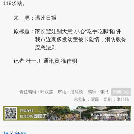
119求助。
来 源：温州日报
原标题：
家长遛娃别大意 小心“吃手吃脚”陷阱
我市近期多发幼童被卡险情，消防教你
应急法则
记者 杜一川 通讯员 徐佳明
本文转自：
温州新闻网 66wz.com
责任编辑：叶双莲
审核：潘涌燚
编辑：张湉
新闻中心
总监制：缪磊
监制：张佳玮