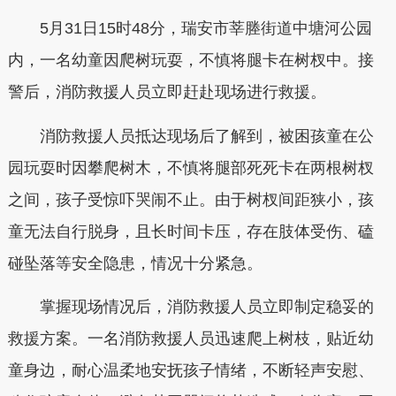
5月31日15时48分，瑞安市莘塍街道中塘河公园
内，一名幼童因爬树玩耍，不慎将腿卡在树杈中。接
警后，消防救援人员立即赶赴现场进行救援。
消防救援人员抵达现场后了解到，被困孩童在公
园玩耍时因攀爬树木，不慎将腿部死死卡在两根树杈
之间，孩子受惊吓哭闹不止。由于树杈间距狭小，孩
童无法自行脱身，且长时间卡压，存在肢体受伤、磕
碰坠落等安全隐患，情况十分紧急。
掌握现场情况后，消防救援人员立即制定稳妥的
救援方案。一名消防救援人员迅速爬上树枝，贴近幼
童身边，耐心温柔地安抚孩子情绪，不断轻声安慰、