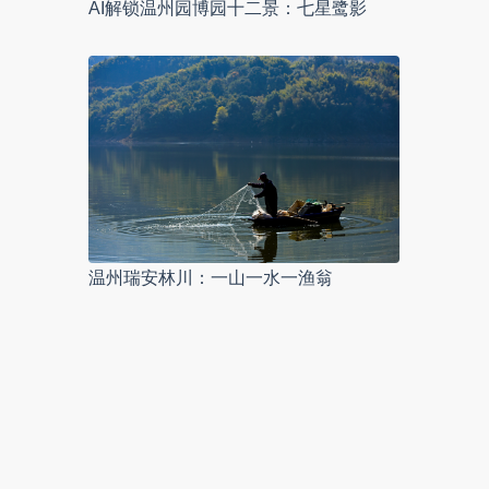
AI解锁温州园博园十二景：七星鹭影
温州瑞安林川：一山一水一渔翁