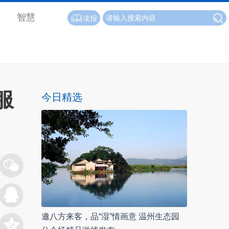
智慧
读报
服
今日精选
邀八方来客，品“湿”情画意 温州生态园