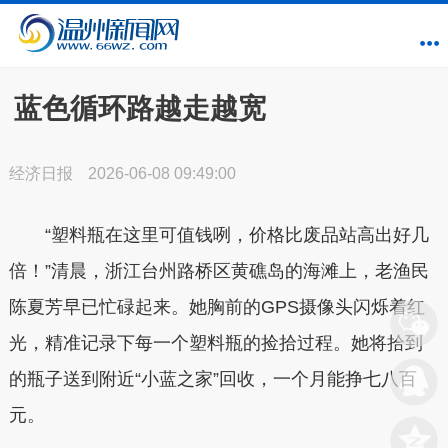
蓝色循环路越走越宽
经济日报
2026-06-08 09:49:00
“塑料瓶在这里可值钱咧，价格比废品站高出好几
倍！”清晨，浙江台州路桥区黄礁岛的海滩上，老渔民
陈夏芳早已忙碌起来。她胸前的GPS摄像头闪烁着红
光，精准记录下每一个塑料瓶的捡拾过程。她将拾到
的瓶子送到附近“小蓝之家”回收，一个月能挣七八百
元。