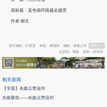
原标题：
蓝色循环路越走越宽
作者 柳文
本文转自：
温州新闻网 66wz.com
责任编辑：叶双莲
审核：潘涌燚
编辑：诸葛之伊
新闻中心
总监制：缪磊
监制：张佳玮
相关新闻
【专题】央媒点赞温州
央媒聚焦——央媒点赞温州