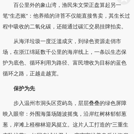
百公里外的象山湾，渔民朱文荣正盘算起另一
笔“生态账”：他养殖的浒苔不仅能直接售卖，其生长过
程中吸收的二氧化碳，还能通过碳汇交易挂牌拍卖。
从海洋垃圾一度泛滥成灾，到绿色资源走俏市
场，在浙江绵延数千公里的海岸线上，一条以生态保
护为底色、循环利用为路径、富民增收为目标的蓝色
循环之路，正越走越宽。
保护为先
步入温州市洞头区霓屿岛，层层叠叠的绿色屏障
映入眼帘：外围海藻场随波摇曳，沿岸红树林郁郁葱
葱，岸滩上柽柳林迎风挺立。这片人工打造的“三重生