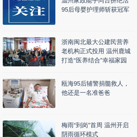
温州家政能手同台拼绝活
95后母婴护理师斩获冠军
浙南闽北最大公建民营养
老机构正式投用 温州鹿城
打造“医养结合”幸福家园
瓯海95后辅警捐髓救人，
他还是一名准爸爸
梅雨“到岗”首周 温州开启
阴雨循环模式