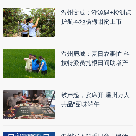
温州文成：溯源码+检测点
护航本地杨梅甜蜜上市
温州鹿城：夏日农事忙 科
技特派员扎根田间助增产
鼓声起，宴席开 温州万人
共品“瓯味端午”