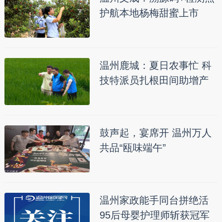
护航本地杨梅甜蜜上市
温州鹿城：夏日农事忙 科
技特派员扎根田间助增产
鼓声起，宴席开 温州万人
共品“瓯味端午”
温州家政能手同台拼绝活
95后母婴护理师斩获冠军