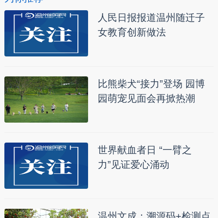
人民日报报道温州随迁子
女教育创新做法
比熊柴犬“接力”登场 园博
园萌宠见面会再掀热潮
世界献血者日 “一臂之
力”见证爱心涌动
温州文成：溯源码+检测点