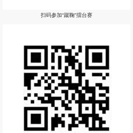
扫码参加“蹴鞠”擂台赛