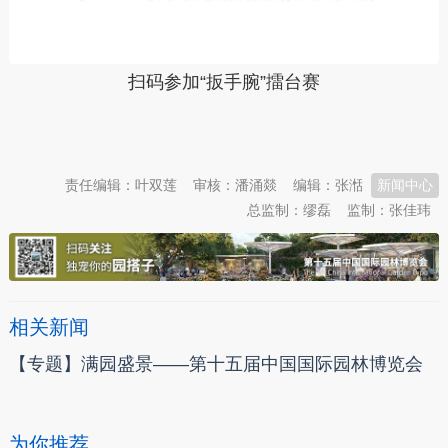
扫码参加“扳手腕”擂台赛
本文转自：
温州新闻网 66wz.com
责任编辑：叶双莲
审核：潘涌燚
编辑：张湉
新闻中心
总监制：缪磊
监制：张佳玮
相关新闻
【专题】满园盛景——第十五届中国国际园林博览会
为你推荐