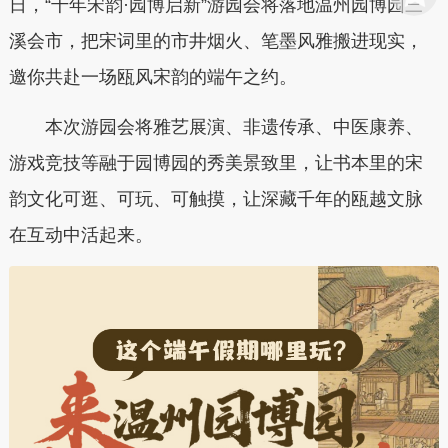
日，
“
千年宋韵·园博启新
”
游园会将落地
温州园博园三
溪会市
，
把宋词里的市井烟火、笔墨风雅搬进现实，
邀你
共赴一场瓯风宋韵的端午之约。
本次游园会
将雅艺展演、非遗传承、中医康养、
游戏竞技等融于园博园的秀美景致里，让书本里的宋
韵文化可逛、可玩、可触摸，让深藏千年的瓯越文脉
在互动中活起来。