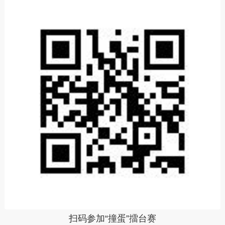
扫码参加“撞蛋”擂台赛