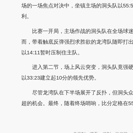
场的一场焦点对决中，坐镇主场的洞头队以55:
利。
比赛一开局，主场作战的洞头队在全场球迷
而，带着触底反弹强烈求胜欲的龙湾队随即打
以14:11暂时压制住主队。
进入第二节，场上风云突变，洞头队竟强硬
以33:23建立起10分的领先优势。
尽管龙湾队在下半场展开了反扑，但洞头
超的机会。最终，随着终场哨响，比分定格在55
本文转自：
温州新闻网 66wz.com