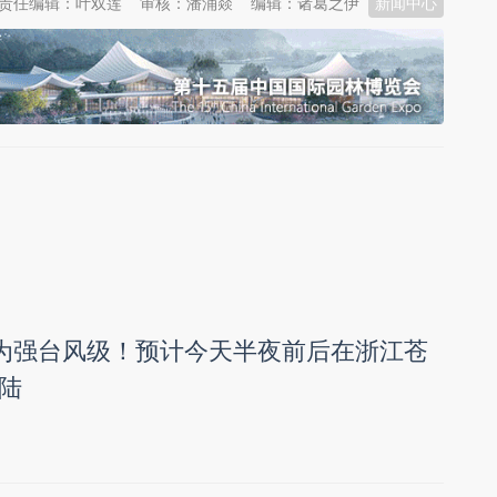
责任编辑：叶双莲
审核：潘涌燚
编辑：诸葛之伊
新闻中心
强为强台风级！预计今天半夜前后在浙江苍
陆