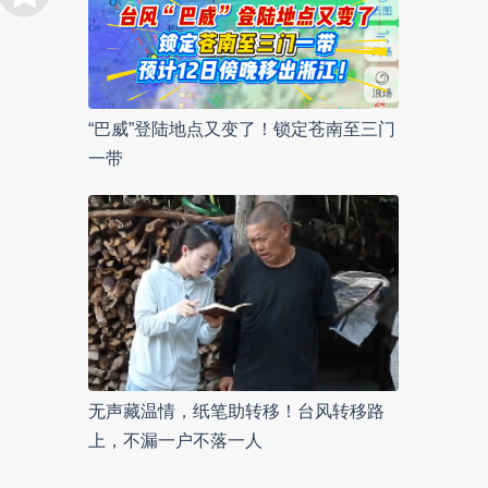
“巴威”登陆地点又变了！锁定苍南至三门
一带
无声藏温情，纸笔助转移！台风转移路
上，不漏一户不落一人