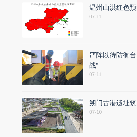
温州山洪红色预
07-11
严阵以待防御台
战”
07-11
朔门古港遗址筑
07-10