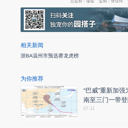
总监制：缪磊
监制：张佳玮
相关新闻
浙BA温州市预选赛龙虎榜
为你推荐
“巴威”重新加
南至三门一带登
07-11