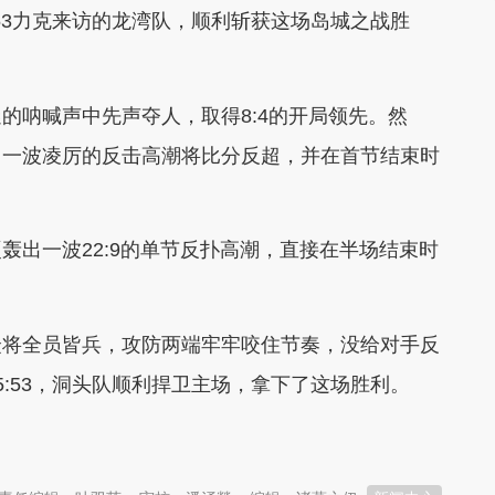
53力克来访的龙湾队，顺利斩获这场岛城之战胜
的呐喊声中先声夺人，取得8:4的开局领先。然
出一波凌厉的反击高潮将比分反超，并在首节结束时
轰出一波22:9的单节反扑高潮，直接在半场结束时
众将全员皆兵，攻防两端牢牢咬住节奏，没给对手反
:53，洞头队顺利捍卫主场，拿下了这场胜利。