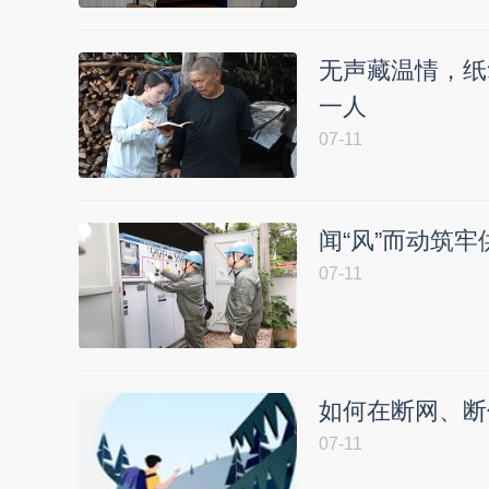
无声藏温情，纸
一人
07-11
闻“风”而动筑牢
07-11
如何在断网、断
07-11