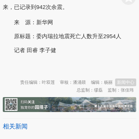
来，已记录到942次余震。
来 源：新华网
原标题：
委内瑞拉地震死亡人数升至2954人
记者 田睿 李子健
本文转自：
温州新闻网 66wz.com
责任编辑：叶双莲
审核：潘涌燚
编辑：杨丽
新闻中心
总监制：缪磊
监制：张佳玮
相关新闻