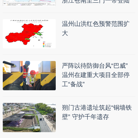
浙江苍南至三门一带登陆
温州山洪红色预警范围扩
大
严阵以待防御台风“巴威”
温州在建重大项目全部停
工“备战”
朔门古港遗址筑起“铜墙铁
壁” 守护千年遗存