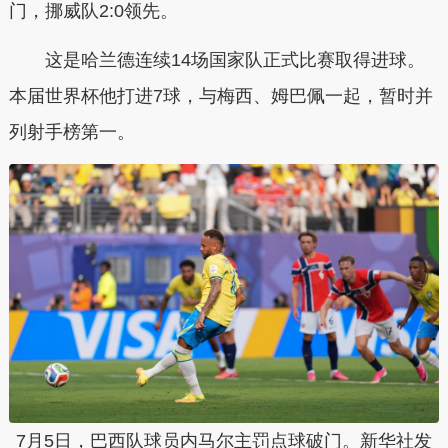
门，挪威队2:0领先。
这是哈兰德连续14场国家队正式比赛取得进球。
本届世界杯他打进7球，与梅西、姆巴佩一起，暂时并
列射手榜第一。
7月5日，巴西队球员内马尔主罚点球破门。新华社发