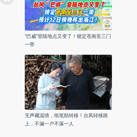
“巴威”登陆地点又变了！锁定苍南至三门
一带
无声藏温情，纸笔助转移！台风转移路
上，不漏一户不落一人