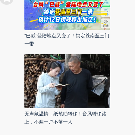
“巴威”登陆地点又变了！锁定苍南至三门
一带
无声藏温情，纸笔助转移！台风转移路
上，不漏一户不落一人