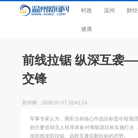
时政
温州
财经
健康
前线拉锯 纵深互袭
交锋
新华网
2026-07-07 10:41:14
军事专家认为，俄军当前核心作战目标是夺取顿涅
则主要借助无人机等装备对俄能源目标实施打击
现前线攻防拉锯、远程互袭后勤目标的态势。