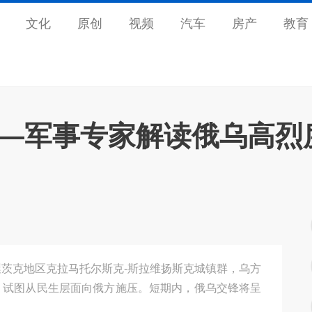
文化
原创
视频
汽车
房产
教育
——军事专家解读俄乌高烈
茨克地区克拉马托尔斯克-斯拉维扬斯克城镇群，乌方
，试图从民生层面向俄方施压。短期内，俄乌交锋将呈