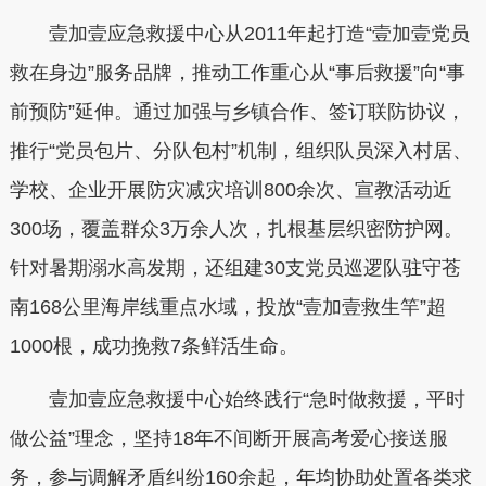
壹加壹应急救援中心从2011年起打造“壹加壹党员
救在身边”服务品牌，推动工作重心从“事后救援”向“事
前预防”延伸。通过加强与乡镇合作、签订联防协议，
推行“党员包片、分队包村”机制，组织队员深入村居、
学校、企业开展防灾减灾培训800余次、宣教活动近
300场，覆盖群众3万余人次，扎根基层织密防护网。
针对暑期溺水高发期，还组建30支党员巡逻队驻守苍
南168公里海岸线重点水域，投放“壹加壹救生竿”超
1000根，成功挽救7条鲜活生命。
壹加壹应急救援中心始终践行“急时做救援，平时
做公益”理念，坚持18年不间断开展高考爱心接送服
务，参与调解矛盾纠纷160余起，年均协助处置各类求