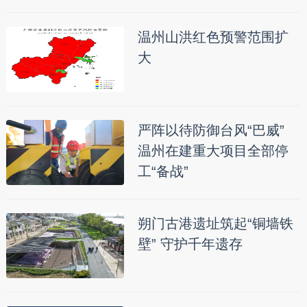
温州山洪红色预警范围扩
大
严阵以待防御台风“巴威”
温州在建重大项目全部停
工“备战”
朔门古港遗址筑起“铜墙铁
壁” 守护千年遗存