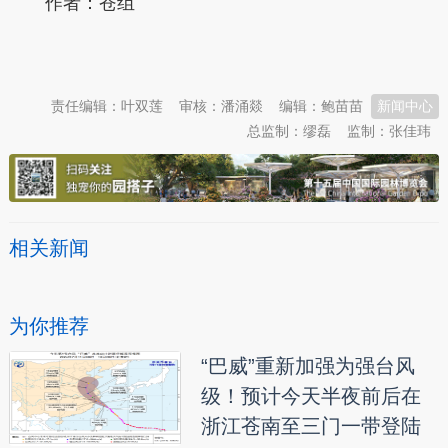
作者：苍组
本文转自：
温州新闻网 66wz.com
责任编辑：叶双莲
审核：潘涌燚
编辑：鲍苗苗
新闻中心
总监制：缪磊
监制：张佳玮
相关新闻
为你推荐
“巴威”重新加强为强台风
级！预计今天半夜前后在
浙江苍南至三门一带登陆