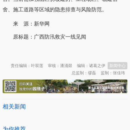
舍、施工道路等区域的隐患排查与风险防范。
来 源：新华网
原标题：
广西防汛救灾一线见闻
本文转自：
温州新闻网 66wz.com
责任编辑：叶双莲
审核：潘涌燚
编辑：诸葛之伊
新闻中心
总监制：缪磊
监制：张佳玮
相关新闻
为你推荐