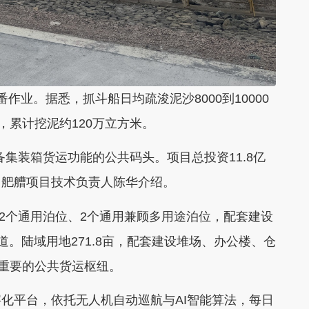
作业。据悉，抓斗船日均疏浚泥沙8000到10000
，累计挖泥约120万立方米。
集装箱货运功能的公共码头。项目总投资11.8亿
司舥艚项目技术负责人陈华介绍。
含2个通用泊位、2个通用兼顾多用途泊位，配套建设
航道。陆域用地271.8亩，配套建设堆场、办公楼、仓
部重要的公共货运枢纽。
化平台，依托无人机自动巡航与AI智能算法，每日