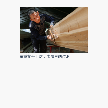
东岙龙舟工坊：木屑里的传承