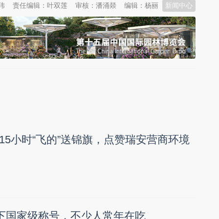
玮
责任编辑：叶双莲
审核：潘涌燚
编辑：杨丽
新闻中心
15小时“飞的”送锦旗，点赞瑞安营商环境
拿下国家级称号，不少人常年在吃