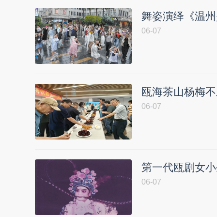
舞姿演绎《温州
06-07
瓯海茶山杨梅不止
06-07
第一代瓯剧女小
06-07