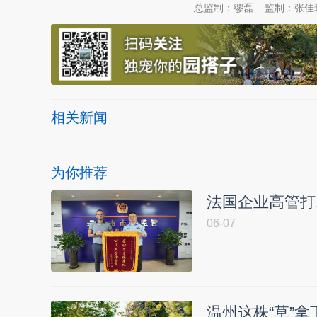
总监制：缪磊
监制：张佳
相关新闻
为你推荐
法国企业高管打
06-07
温州这株“草”