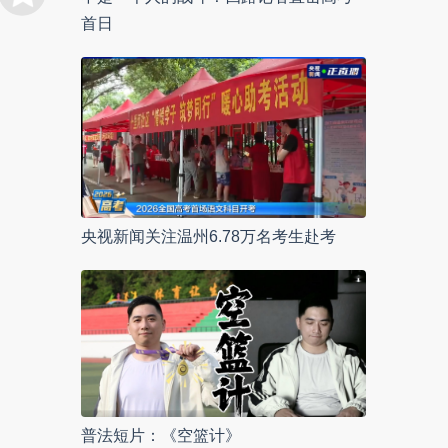
首日
央视新闻关注温州6.78万名考生赴考
普法短片：《空篮计》