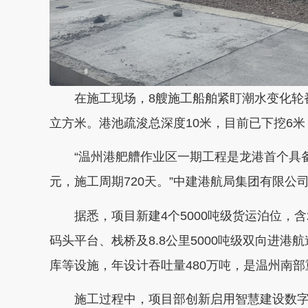
在施工现场，8艘施工船舶紧盯潮水变化轮番
立方米。港池疏浚总深度10米，目前已下挖6米
“温州港舥艚作业区一期工程是龙港首个具备
元，施工周期720天。”中建港航局集团有限公
据悉，项目新建4个5000吨级货运泊位，
码头平台、栈桥及8.8公里5000吨级双向进港
库等设施，年设计吞吐量480万吨，是温州南
施工过程中，项目部创新启用智慧建设数字