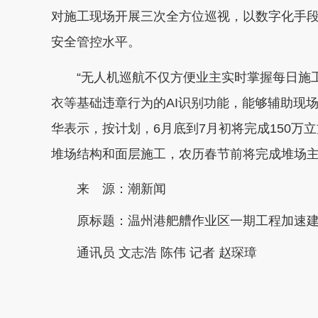
对施工现场开展三次全方位巡视，以数字化手
安全管控水平。
“无人机巡航不仅方便业主实时掌握每日施
衣等基础违章行为的AI识别功能，能够辅助现
华表示，
按计划，6月底到7月初将完成150
堆场结构和面层施工，农历春节前将完成堆场
来 源：潮新闻
原标题：
温州港舥艚作业区一期工程加速
通讯员 文志浩 陈伟 记者 赵琛璋
本文转自：
温州新闻网 66wz.com