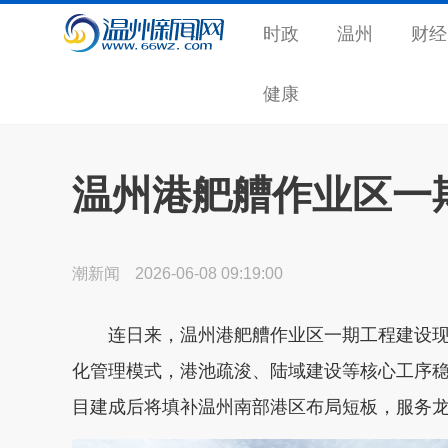
时政
温州
财经
健康
温州港舥艚作业区一
潮新闻
2026-06-08 09:19:00
连日来，温州
港舥艚作业区一期工程建设
化管理模式，港池疏浚、陆域
建设等核心工序
目建成后将填补温州南部港区布局短板，服务