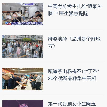
中高考前考生扎堆“吸氧补
脑”？医生紧急提醒
舞姿演绎《温州是个好地
方》
瓯海茶山杨梅不止“丁岙”
20个优新品种集中亮相
第一代瓯剧女小生陈玉