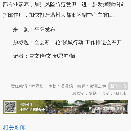
部专业素养，加强风险防范意识，进一步发挥强城指
挥部作用，加快打造温州大都市区副中心主窗口。
来 源：平阳发布
原标题：
全县新一轮“强城行动”工作推进会召开
记者：曹文倩/文 鲍思冲/摄
本文转自：
温州新闻网 66wz.com
责任编辑：叶双莲
审核：潘涌燚
编辑：诸葛之伊
新闻中心
总监制：缪磊
监制：张佳玮
相关新闻