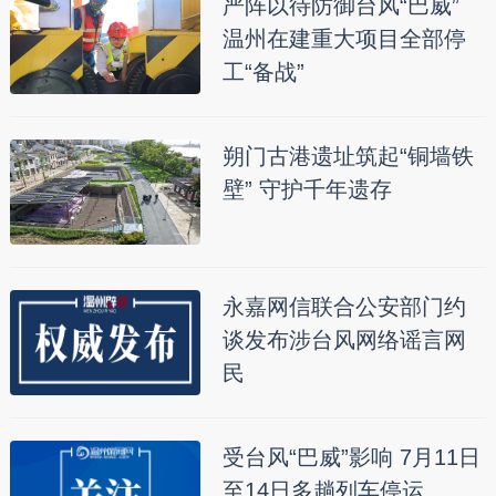
严阵以待防御台风“巴威”
温州在建重大项目全部停
工“备战”
朔门古港遗址筑起“铜墙铁
壁” 守护千年遗存
永嘉网信联合公安部门约
谈发布涉台风网络谣言网
民
受台风“巴威”影响 7月11日
至14日多趟列车停运