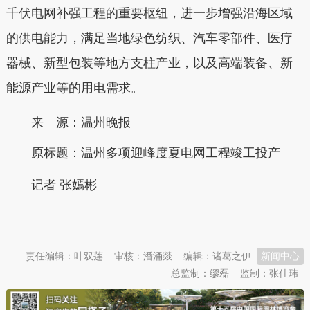
千伏电网补强工程的重要枢纽，进一步增强沿海区域
的供电能力，满足当地绿色纺织、汽车零部件、医疗
器械、新型包装等地方支柱产业，以及高端装备、新
能源产业等的用电需求。
来 源：温州晚报
原标题：
温州多项迎峰度夏电网工程竣工投产
记者 张嫣彬
本文转自：
温州新闻网 66wz.com
责任编辑：叶双莲
审核：潘涌燚
编辑：诸葛之伊
新闻中心
总监制：缪磊
监制：张佳玮