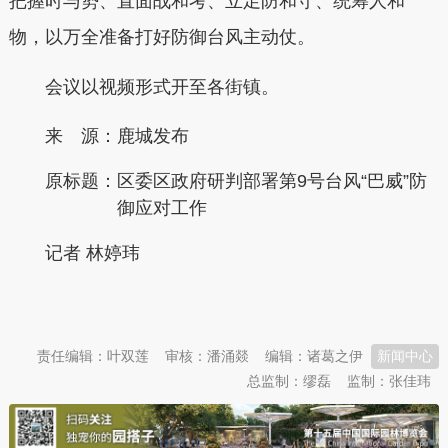
把握时与势、直面战和考、立足防和守、统筹人和
物，以万全准备打好防御台风主动仗。
会议以视频形式开至各街镇。
来 源：鹿城发布
原标题：
区委区政府研判部署第9号台风“巴威”防
御应对工作
记者 林婷玮
本文转自：
温州新闻网 66wz.com
责任编辑：叶双莲
审核：潘涌燚
编辑：诸葛之伊
新闻中心
总监制：缪磊
监制：张佳玮