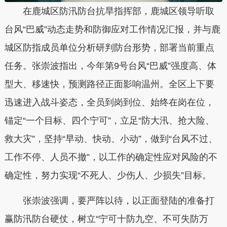
在
鹿城
区防汛防台抗旱指挥部，
鹿城
区领导听取
台风“巴威”动态走势和防御应对工作情况汇报，并与
鹿
城
区防指成员单位分析研判防台形势，部署当前重点
任务。张崇波指出，今年第9号台风“巴威”强度高、体
型大、移速快，预测路径正面影响温州。全区上下要
迅速进入战斗姿态，全员到岗到位、始终在岗在位，
锚定“一个目标、四个宁可”，立足“防大汛、抢大险、
救大灾”，坚持“早动、快动、小动”，做到“台风不过、
工作不停、人员不撤”，以工作的确定性应对风险的不
确定性，努力实现“不死人、少伤人、少损失”目标。
张崇波强调，
要严阵以待，
以正面登陆的准备打
赢防汛防台硬仗
，
树立“宁可十防九空、不可失防万