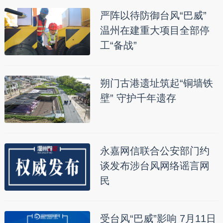
严阵以待防御台风“巴威”
温州在建重大项目全部停
工“备战”
朔门古港遗址筑起“铜墙铁
壁” 守护千年遗存
永嘉网信联合公安部门约
谈发布涉台风网络谣言网
民
受台风“巴威”影响 7月11日