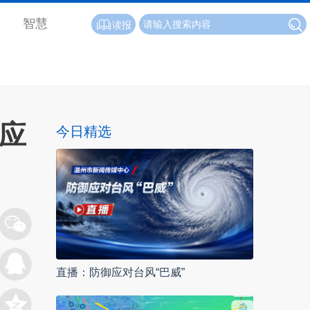
智慧
读报
御应
今日精选
直播：防御应对台风“巴威”