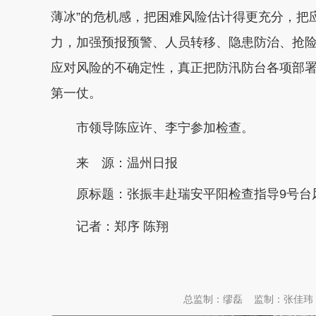
薄冰”的危机感，把困难风险估计得更充分，把
力，加强预报预警、人员转移、隐患防治、抢
应对风险的不确定性，真正把防汛防台各项部
第一仗。
市领导陈应许、李宁参加检查。
来 源：温州日报
原标题：
张振丰赴瑞安平阳检查指导9号台
记者：郑序 陈翔
本文转自：
温州新闻网 66wz.com
总监制：缪磊
监制：张佳玮