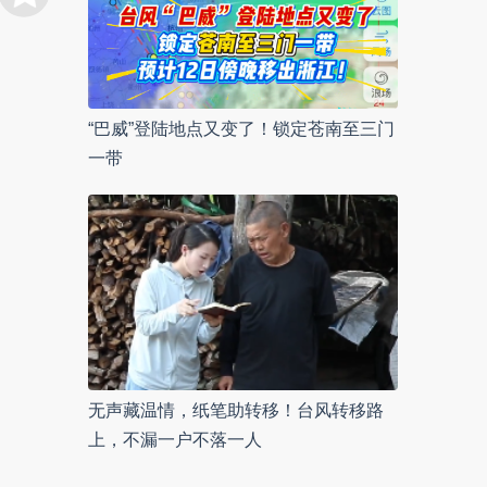
“巴威”登陆地点又变了！锁定苍南至三门
一带
无声藏温情，纸笔助转移！台风转移路
上，不漏一户不落一人