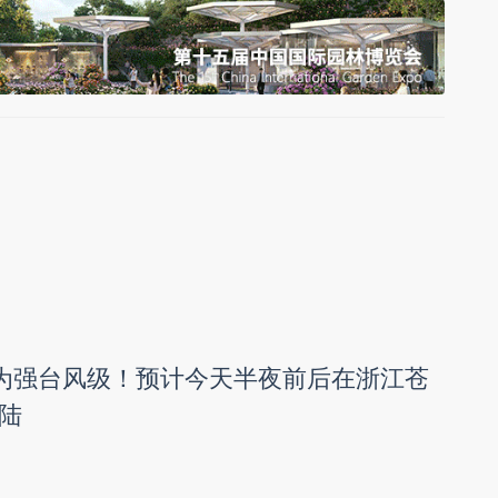
强为强台风级！预计今天半夜前后在浙江苍
陆