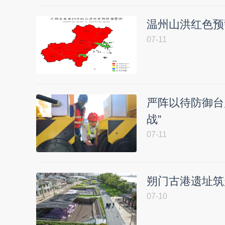
温州山洪红色预
07-11
严阵以待防御台
战”
07-11
朔门古港遗址筑
07-10