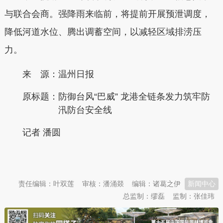
与联合会商。强降雨来临前，将提前开展预泄调度，
降低河道水位、腾出调蓄空间，以减轻区域排涝压
力。
来 源：温州日报
原标题：
防御台风“巴威” 龙港全链条发力筑牢防
汛防台安全线
记者 潘圆
本文转自：
温州新闻网 66wz.com
责任编辑：叶双莲
审核：潘涌燚
编辑：诸葛之伊
新闻中心
总监制：缪磊
监制：张佳玮