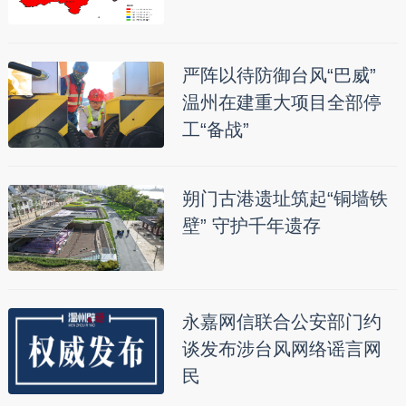
严阵以待防御台风“巴威”
温州在建重大项目全部停
工“备战”
朔门古港遗址筑起“铜墙铁
壁” 守护千年遗存
永嘉网信联合公安部门约
谈发布涉台风网络谣言网
民