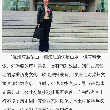
“温州有雁荡山、楠溪江的优质山水，也有糯米
饭、灯盏糕的市井美食，更有南戏故里、朔门古港遗
址的厚重历史文化，软硬禀赋兼备。”吴奇红对温州文
旅资源如数家珍。同时，她也直指痛点：景点跨县域
布局分散，公共交通接驳体系不完善，自由行游客出
行不便；历史街区商业业态同质化，本土瓯越特色挖
掘不足，难以形成独有的文旅记忆点。