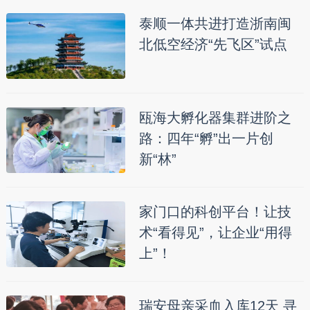
泰顺一体共进打造浙南闽
北低空经济“先飞区”试点
瓯海大孵化器集群进阶之
路：四年“孵”出一片创
新“林”
家门口的科创平台！让技
术“看得见”，让企业“用得
上”！
瑞安母亲采血入库12天 寻