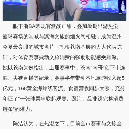
眼下浙BA常规赛激战正酣，叠加暑期出游热潮，
篮球赛场的呐喊与滨海文旅的烟火气相融，成为温州
今夏最亮眼的城市名片。扎根苍南基层的人大代表陈
洁，对体育赛事撬动文旅消费的强劲动能感受颇深。
她以苍南为例指出，上届赛事中，苍南“南哥”创下十连
胜、央视直播等纪录，赛事半年带动本地旅游收入超5
亿元，168黄金海岸线客流、食宿营收同步大涨，充分
印证了“一张球票串联起观赛、逛海、品非遗完整消费
链条”的潜力。
陈洁认为，在热潮之下，目前全市赛事与文旅全