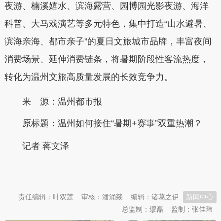
夜游、楠溪嬉水、滨海露营、园博园光影夜游、海洋
科普、大马戏演艺等多元特色，集中打造“山水避暑、
滨海亲海、都市亲子”的夏日文旅城市品牌，丰富夜间
消费场景、延伸消费链条，将暑期阶段性客流热度，
转化为温州文旅高质量发展的长效竞争力。
来 源：温州都市报
原标题：
温州如何接住“暑期+赛事”双重热潮？
记者 蒋文泽
本文转自：
温州新闻网 66wz.com
责任编辑：叶双莲
审核：潘涌燚
编辑：诸葛之伊
新闻中心
总监制：缪磊
监制：张佳玮