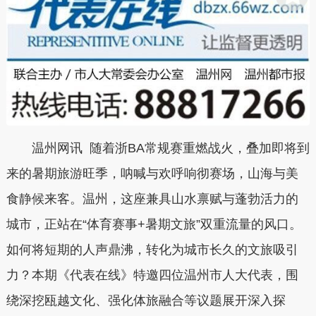
温州网讯 随着浙BA常规赛重燃战火，叠加即将到
来的暑期旅游旺季，呐喊与欢呼响彻赛场，山海与美
食静候来客。温州，这座兼具山水禀赋与蓬勃活力的
城市，正站在“体育赛事+暑期文旅”双重流量的风口。
如何将短期的人声鼎沸，转化为城市长久的文旅吸引
力？本期《代表在线》特邀四位温州市人大代表，围
绕深挖瓯越文化、强化体旅融合等议题展开深入探