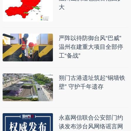
大
严阵以待防御台风“巴威”
温州在建重大项目全部停
工“备战”
朔门古港遗址筑起“铜墙铁
壁” 守护千年遗存
永嘉网信联合公安部门约
谈发布涉台风网络谣言网