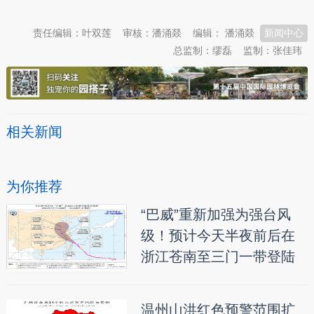
责任编辑：叶双莲
审核：潘涌燚
编辑： 潘涌燚
新闻中心
总监制：缪磊
监制：张佳玮
相关新闻
为你推荐
“巴威”重新加强为强台风
级！预计今天半夜前后在
浙江苍南至三门一带登陆
温州山洪红色预警范围扩