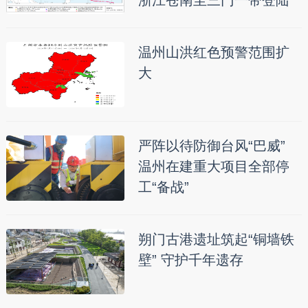
温州山洪红色预警范围扩
大
严阵以待防御台风“巴威”
温州在建重大项目全部停
工“备战”
朔门古港遗址筑起“铜墙铁
壁” 守护千年遗存