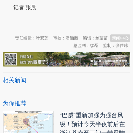
记者 张晨
本文转自：
温州新闻网 66wz.com
责任编辑：叶双莲
审核：潘涌燚
编辑：鲍苗苗
新闻中心
总监制：缪磊
监制：张佳玮
相关新闻
为你推荐
“巴威”重新加强为强台风
级！预计今天半夜前后在
浙江苍南至三门一带登陆