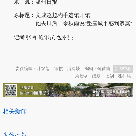
来 源：温州日报
原标题：
文成赵超构手迹馆开馆
他去世后，余秋雨说“整座城市感到寂寞”
记者 张睿 通讯员 包永强
本文转自：
温州新闻网 66wz.com
责任编辑：叶双莲
审核：潘涌燚
编辑：鲍苗苗
新闻中心
总监制：缪磊
监制：张佳玮
相关新闻
为你推荐