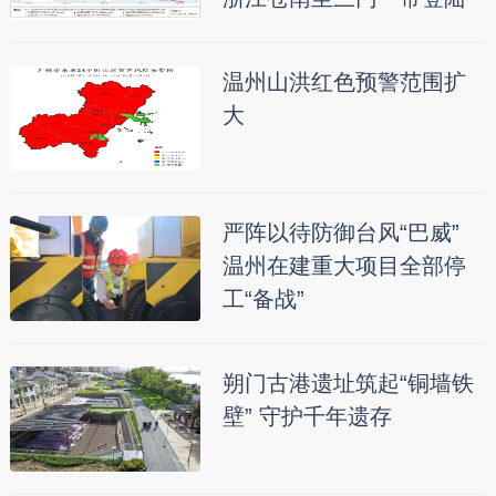
温州山洪红色预警范围扩
大
严阵以待防御台风“巴威”
温州在建重大项目全部停
工“备战”
朔门古港遗址筑起“铜墙铁
壁” 守护千年遗存