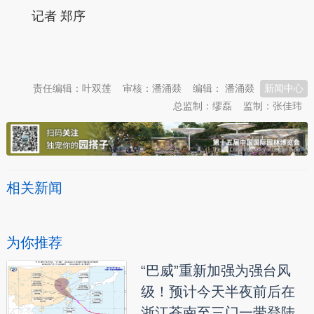
记者 郑序
本文转自：
温州新闻网 66wz.com
责任编辑：叶双莲
审核：潘涌燚
编辑： 潘涌燚
新闻中心
总监制：缪磊
监制：张佳玮
相关新闻
为你推荐
“巴威”重新加强为强台风
级！预计今天半夜前后在
浙江苍南至三门一带登陆