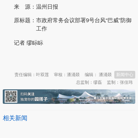
来 源：温州日报
原标题：
市政府常务会议部署9号台风“巴威”防御
工作
记者 缪眎眎
本文转自：
温州新闻网 66wz.com
责任编辑：叶双莲
审核：潘涌燚
编辑： 潘涌燚
新闻中心
总监制：缪磊
监制：张佳玮
相关新闻