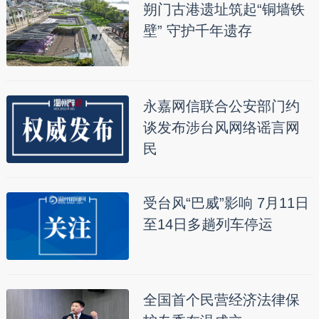
朔门古港遗址筑起“铜墙铁
壁” 守护千年遗存
永嘉网信联合公安部门约
谈发布涉台风网络谣言网
民
受台风“巴威”影响 7月11日
至14日多趟列车停运
全国首个民营经济法律保