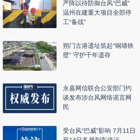
严阵以待防御台风“巴威”
温州在建重大项目全部停
工“备战”
朔门古港遗址筑起“铜墙铁
壁” 守护千年遗存
永嘉网信联合公安部门约
谈发布涉台风网络谣言网
民
受台风“巴威”影响 7月11日
至14日多趟列车停运