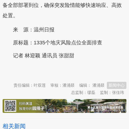
备全部部署到位，确保突发险情能够快速响应、高效
处置。
来 源：温州日报
原标题：
1335个地灾风险点位全面排查
记者 林迎颖 通讯员 张甜甜
本文转自：
温州新闻网 66wz.com
责任编辑：叶双莲
审核：潘涌燚
编辑： 潘涌燚
新闻中心
总监制：缪磊
监制：张佳玮
相关新闻