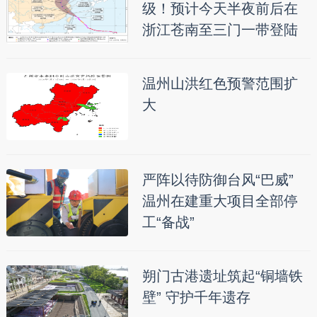
级！预计今天半夜前后在
浙江苍南至三门一带登陆
温州山洪红色预警范围扩
大
严阵以待防御台风“巴威”
温州在建重大项目全部停
工“备战”
朔门古港遗址筑起“铜墙铁
壁” 守护千年遗存