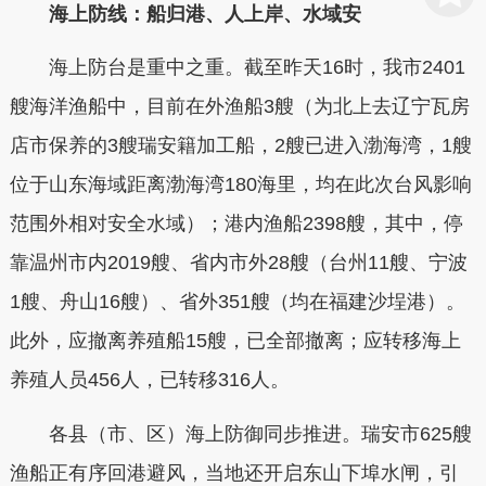
海上防线：船归港、人上岸、水域安
海上防台是重中之重。截至昨天16时，我市2401
艘海洋渔船中，目前在外渔船3艘（为北上去辽宁瓦房
店市保养的3艘瑞安籍加工船，2艘已进入渤海湾，1艘
位于山东海域距离渤海湾180海里，均在此次台风影响
范围外相对安全水域）；港内渔船2398艘，其中，停
靠温州市内2019艘、省内市外28艘（台州11艘、宁波
1艘、舟山16艘）、省外351艘（均在福建沙埕港）。
此外，应撤离养殖船15艘，已全部撤离；应转移海上
养殖人员456人，已转移316人。
各县（市、区）海上防御同步推进。瑞安市625艘
渔船正有序回港避风，当地还开启东山下埠水闸，引