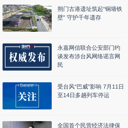
朔门古港遗址筑起“铜墙铁
壁” 守护千年遗存
永嘉网信联合公安部门约
谈发布涉台风网络谣言网
民
受台风“巴威”影响 7月11日
至14日多趟列车停运
全国首个民营经济法律保