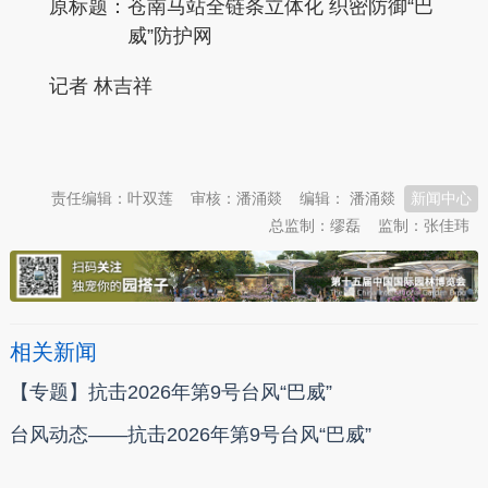
原标题：
苍南马站全链条立体化 织密防御“巴
威”防护网
记者 林吉祥
本文转自：
温州新闻网 66wz.com
责任编辑：叶双莲
审核：潘涌燚
编辑： 潘涌燚
新闻中心
总监制：缪磊
监制：张佳玮
相关新闻
【专题】抗击2026年第9号台风“巴威”
台风动态——抗击2026年第9号台风“巴威”