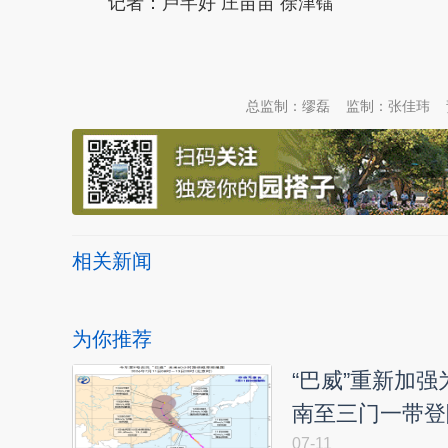
记者：卢芊好 庄苗苗 徐津镭
本文转自：
温州新闻网 66wz.com
总监制：缪磊
监制：张佳玮
相关新闻
为你推荐
“巴威”重新加
南至三门一带登
07-11