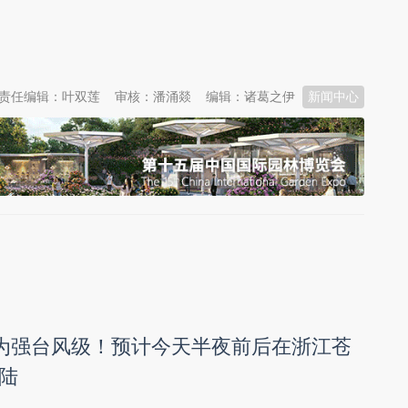
责任编辑：叶双莲
审核：潘涌燚
编辑：诸葛之伊
新闻中心
强为强台风级！预计今天半夜前后在浙江苍
陆