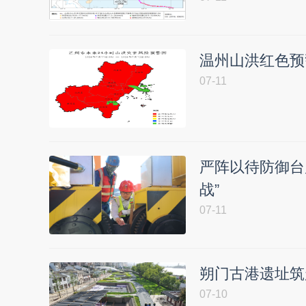
温州山洪红色预
07-11
严阵以待防御台
战”
07-11
朔门古港遗址筑
07-10