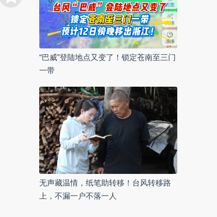
“巴威”登陆地点又变了！锁定苍南至三门
一带
无声藏温情，纸笔助转移！台风转移路
上，不漏一户不落一人