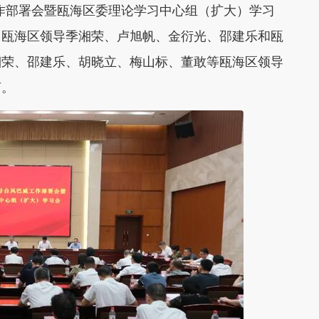
工作部署会暨瓯海区委理论学习中心组（扩大）学习
，瓯海区领导季湘荣、卢旭帆、金衍光、邵建乐和瓯
湘荣、邵建乐、胡晓立、梅山标、董敢等瓯海区领导
言。