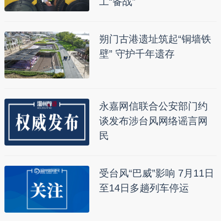
工“备战”
朔门古港遗址筑起“铜墙铁
壁” 守护千年遗存
永嘉网信联合公安部门约
谈发布涉台风网络谣言网
民
受台风“巴威”影响 7月11日
至14日多趟列车停运