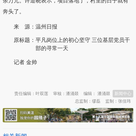
余万元。许道晓表示，项目落地了，村里的日子就有
奔头了。
来 源：温州日报
原标题：
平凡岗位上的初心坚守 三位基层党员干
部的寻常一天
记者 金帅
本文转自：
温州新闻网 66wz.com
责任编辑：叶双莲
审核：潘涌燚
编辑： 潘涌燚
新闻中心
总监制：缪磊
监制：张佳玮