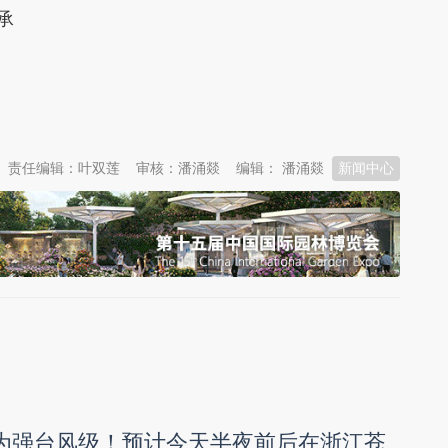
承
责任编辑：叶双莲
审核：潘涌燚
编辑： 潘涌燚
新闻中心
强为强台风级！预计今天半夜前后在浙江苍