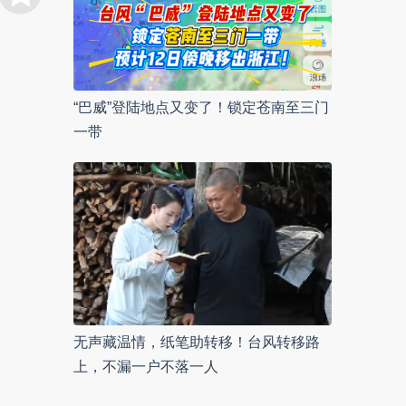
“巴威”登陆地点又变了！锁定苍南至三门
一带
无声藏温情，纸笔助转移！台风转移路
上，不漏一户不落一人