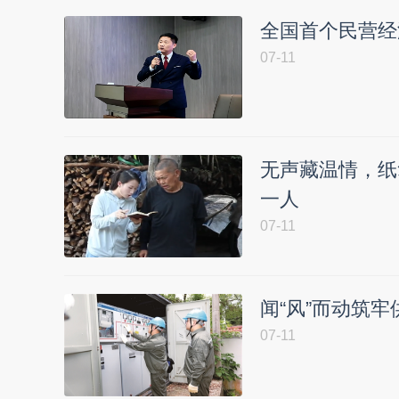
全国首个民营经
07-11
无声藏温情，纸
一人
07-11
闻“风”而动筑牢
07-11