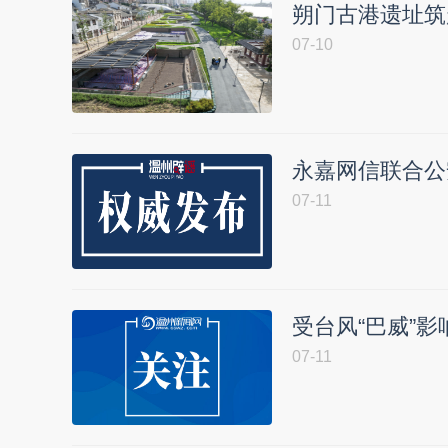
朔门古港遗址筑
07-10
永嘉网信联合公
07-11
受台风“巴威”影
07-11