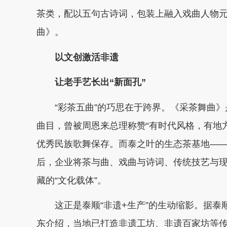
茶类，配以五句古诗词，包装上融入戏曲人物
曲》。
以文创激活非遗
让老手艺长出“新面孔”
“彩茶五曲”的巧思在于跨界。《采茶舞曲》是
曲目，曾被周恩来总理称赞“有时代风格，有地方
优秀民族歌舞保存。而泰之叶的生态茶基地——
后，企业将茶与曲、戏曲与诗词、传统技艺与
藏的“文化载体”。
这正是泰顺“非遗+生产”的生动缩影。据泰
东介绍，当地已打造非遗工坊、非遗百家坊等传承基