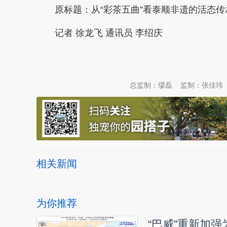
原标题：
从“彩茶五曲”看泰顺非遗的活态传
记者 徐龙飞 通讯员 李绍庆
本文转自：
温州新闻网 66wz.com
总监制：缪磊
监制：张佳玮
相关新闻
为你推荐
“巴威”重新加