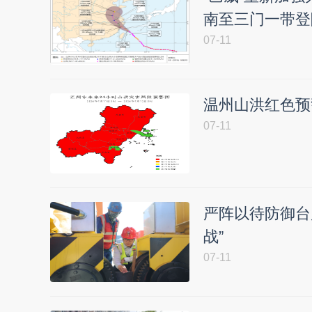
南至三门一带登
07-11
温州山洪红色预
07-11
严阵以待防御台
战”
07-11