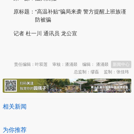
原标题：
“高温补贴”骗局来袭 警方提醒上班族谨
防被骗
记者 杜一川 通讯员 龙公宣
本文转自：
温州新闻网 66wz.com
责任编辑：叶双莲
审核：潘涌燚
编辑： 潘涌燚
新闻中心
总监制：缪磊
监制：张佳玮
相关新闻
为你推荐