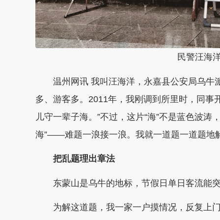
民警汪海洋
温州网讯 我叫汪海洋，永嘉县公安局乌牛派
多、游客多。2011年，我刚调到所里时，同事
儿守一辈子海。”不过，这片“海”不是蓝色波涛，
海”——难题一浪接一浪。我就一道题一道题地解
把乱题理出章法
东蒙山是乌牛的地标，节假日单日客流能突破
为解这道题，我一家一户摸情况，反复上门劝