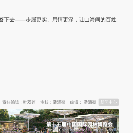
答下去——步履更实、用情更深，让山海间的百姓
责任编辑：叶双莲
审核：潘涌燚
编辑： 潘涌燚
新闻中心