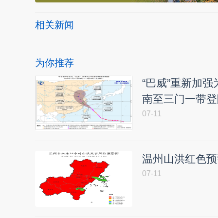
相关新闻
为你推荐
“巴威”重新加
南至三门一带登
07-11
温州山洪红色预
07-11