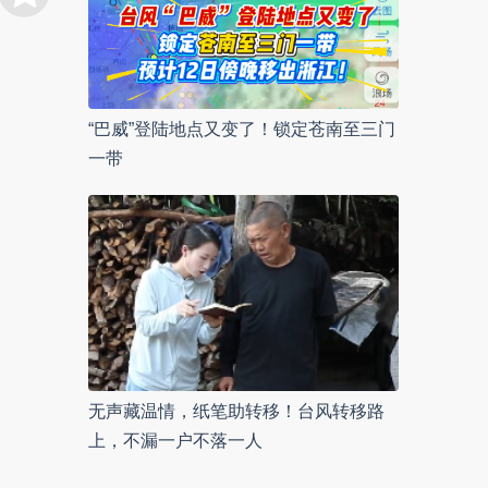
“巴威”登陆地点又变了！锁定苍南至三门
一带
无声藏温情，纸笔助转移！台风转移路
上，不漏一户不落一人