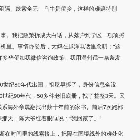
阻隔、线索全无。乌牛是侨乡，这样的难题特别
事。我把政策拆成大白话，从落户到学区一项项捋
机里。事情办妥后，大妈在越洋电话里念叨：“这
许多华侨加我微信咨询政策。我用温州话一条条发
0世纪80年代出国，祖屋早拆了，身份信息全没
0世纪90年代，50多件老旧底册，找了整整3天。又
转联系海外亲属翻找出数十年前的家书。前后7次跑部
来那天，陈大爷红着眼眶说：“我回家了。”
把断在时间里的线索接上，把隔在国境线外的难处化