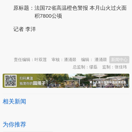
原标题：
法国72省高温橙色警报 本月山火过火面
积7800公顷
记者 李洋
本文转自：
温州新闻网 66wz.com
责任编辑：叶双莲
审核：潘涌燚
编辑： 潘涌燚
新闻中心
总监制：缪磊
监制：张佳玮
相关新闻
为你推荐