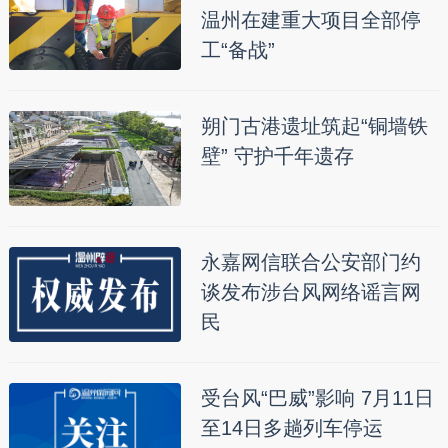
温州在建重大项目全部停
工“备战”
朔门古港遗址筑起“铜墙铁
壁” 守护千年遗存
永嘉网信联合公安部门约
谈发布涉台风网络谣言网
民
受台风“巴威”影响 7月11日
至14日多趟列车停运