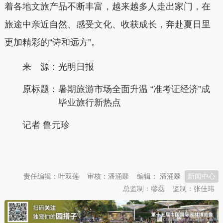
着各地文旅产品不断丰富，越来越多人走出家门，在
旅途中亲近自然、感受文化、收获成长，奔赴夏日里
更加精彩的“诗和远方”。
来 源：光明日报
原标题：
暑期旅游市场全面升温 “准考证经济”成
毕业旅行新热点
记者 鲁元珍
本文转自：
温州新闻网 66wz.com
责任编辑：叶双莲
审核：潘涌燚
编辑： 潘涌燚
新闻中心
总监制：缪磊
监制：张佳玮