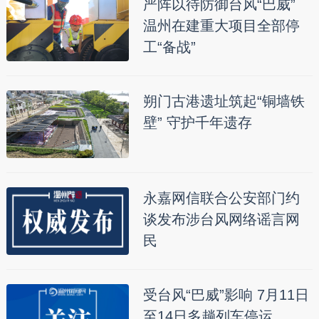
严阵以待防御台风“巴威”
温州在建重大项目全部停
工“备战”
朔门古港遗址筑起“铜墙铁
壁” 守护千年遗存
永嘉网信联合公安部门约
谈发布涉台风网络谣言网
民
受台风“巴威”影响 7月11日
至14日多趟列车停运