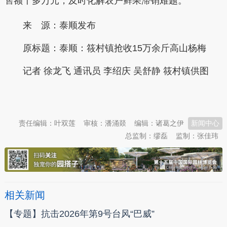
售额十多万元，及时化解农户鲜果滞销难题。
来 源：泰顺发布
原标题：
泰顺：筱村镇抢收15万余斤高山杨梅
记者 徐龙飞 通讯员 李绍庆 吴舒静 筱村镇供图
本文转自：
温州新闻网 66wz.com
责任编辑：叶双莲
审核：潘涌燚
编辑：诸葛之伊
新闻中心
总监制：缪磊
监制：张佳玮
相关新闻
【专题】抗击2026年第9号台风“巴威”