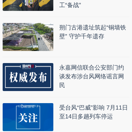
工“备战”
朔门古港遗址筑起“铜墙铁
壁” 守护千年遗存
永嘉网信联合公安部门约
谈发布涉台风网络谣言网
民
受台风“巴威”影响 7月11日
至14日多趟列车停运