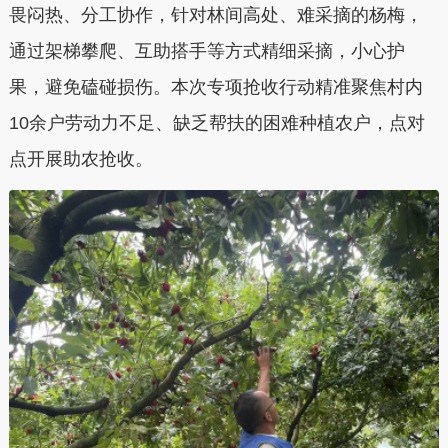
畏闷热、分工协作，针对林间高处、难采摘的杨梅，
通过架梯攀爬、互助搭手等方式精细采摘，小心护
果，避免磕碰损伤。本次专项抢收行动精准聚焦村内
10余户劳动力不足、缺乏帮扶的困难种植农户，点对
点开展助农抢收。